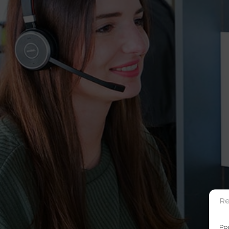
Re
Pou