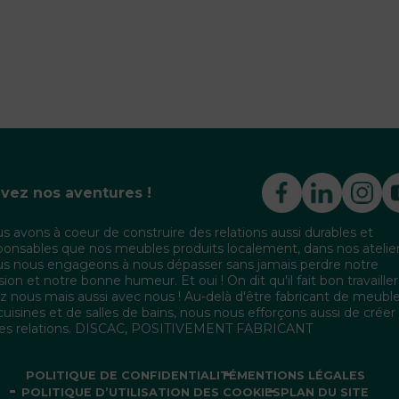
ivez nos aventures !
s avons à coeur de construire des relations aussi durables et
ponsables que nos meubles produits localement, dans nos atelier
s nous engageons à nous dépasser sans jamais perdre notre
sion et notre bonne humeur. Et oui ! On dit qu'il fait bon travailler
z nous mais aussi avec nous ! Au-delà d'être fabricant de meubl
cuisines et de salles de bains, nous nous efforçons aussi de créer
les relations. DISCAC, POSITIVEMENT FABRICANT
POLITIQUE DE CONFIDENTIALITÉ
MENTIONS LÉGALES
POLITIQUE D’UTILISATION DES COOKIES
PLAN DU SITE