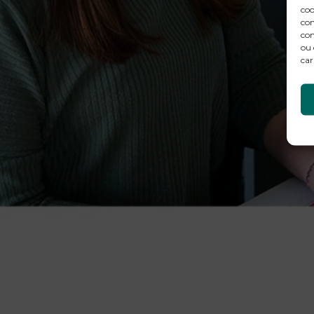
coo
con
com
ou 
car