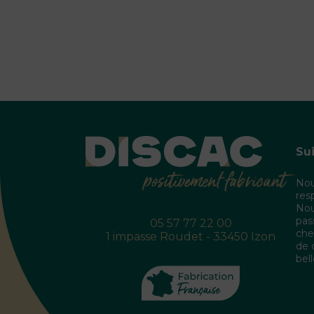
Su
Nou
res
Nou
pas
05 57 77 22 00
che
1 impasse Roudet - 33450 Izon
de 
bel