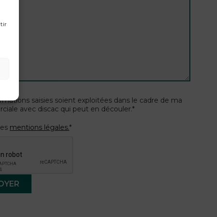
tir
rmations saisies soient exploitées dans le cadre de ma
iale avec discac qui peut en découler.*
 les
mentions légales.
*
OYER