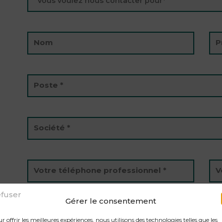
Nom
P
Poste *
Société *
Votre téléphone professionnel *
V
fuser
Gérer le consentement
Votre message
r offrir les meilleures expériences, nous utilisons des technologies telles que les