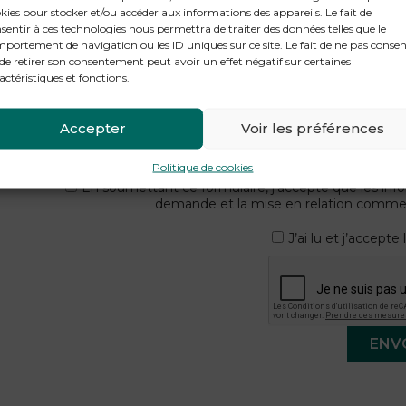
kies pour stocker et/ou accéder aux informations des appareils. Le fait de
sentir à ces technologies nous permettra de traiter des données telles que le
portement de navigation ou les ID uniques sur ce site. Le fait de ne pas consen
de retirer son consentement peut avoir un effet négatif sur certaines
actéristiques et fonctions.
Accepter
Voir les préférences
Politique de cookies
En soumettant ce formulaire, j’accepte que les info
demande et la mise en relation commerc
J’ai lu et j’accepte
ENV