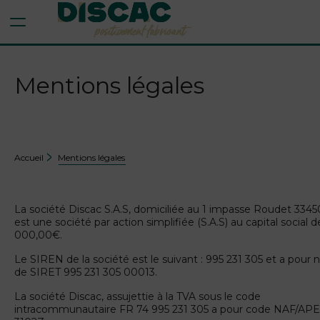
Aller au contenu
Aller au menu
Mentions légales
Accueil
Mentions légales
La société Discac S.A.S, domiciliée au 1 impasse Roudet 33450
est une société par action simplifiée (S.A.S) au capital social 
000
,00€.
Le SIREN de la société est le suivant :
995 231 305
et a pour 
de SIRET
995 231 305 00013
.
La société Discac, assujettie à la TVA sous le code
intracommunautaire FR
74 995 231 305
a pour code NAF/APE