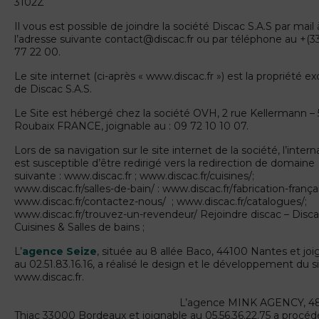
3102Z
Il vous est possible de joindre la société Discac S.A.S par mail 
l’adresse suivante contact@discac.fr ou par téléphone au +(33
77 22 00.
Le site internet (ci-après « www.discac.fr ») est la propriété ex
de Discac S.A.S.
Le Site est hébergé chez la société OVH, 2 rue Kellermann –
Roubaix FRANCE, joignable au : 09 72 10 10 07.
Lors de sa navigation sur le site internet de la société, l’inter
est susceptible d’être redirigé vers la redirection de domaine
suivante : www.discac.fr ; www.discac.fr/cuisines/;
www.discac.fr/salles-de-bain/ : www.discac.fr/fabrication-françai
www.discac.fr/contactez-nous/ ; www.discac.fr/catalogues/;
www.discac.fr/trouvez-un-revendeur/ Rejoindre discac – Disc
Cuisines & Salles de bains ;
L’
agence Seize
, située au 8 allée Baco, 44100 Nantes et joi
au 02.51.83.16.16, a réalisé le design et le développement du s
www.discac.f
L’agence MINK AGENCY, 48 r
Thiac 33000 Bordeaux et joignable au 05.56.36.22.75 a procédé