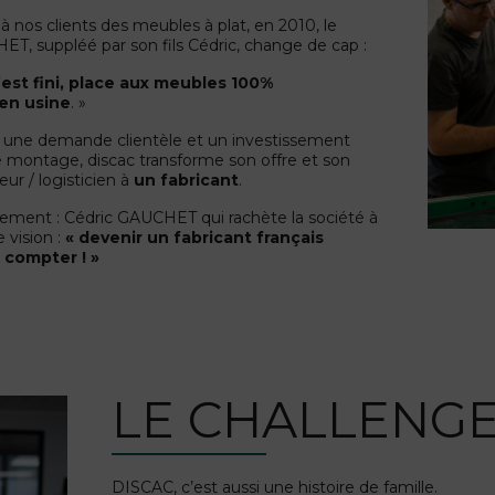
 à nos clients des meubles à plat, en 2010, le
T, suppléé par son fils Cédric, change de cap :
est fini, p
lace aux meubles 100%
en usine
. »
, une demande clientèle et un investissement
e montage, discac transforme son offre et son
ur / logisticien à
un fabrican
t
.
ent : Cédric GAUCHET qui rachète la société à
e vision :
« devenir un fabricant français
 compter ! »
LE CHALLENG
DISCAC, c’est aussi une histoire de famille.