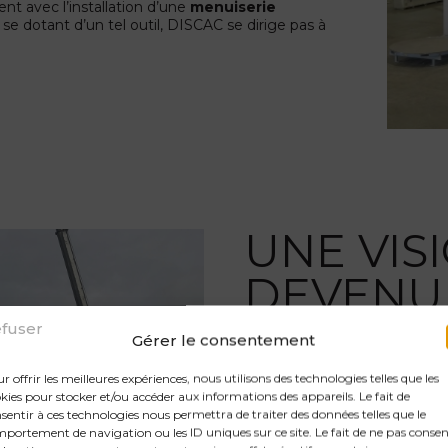
t avec l’installation d’une
menuiserie
e dotant d’un tel outil, DISCAC se dirige pas à
UNE VIS
DEVENU
REALITE
fuser
Gérer le consentement
r offrir les meilleures expériences, nous utilisons des technologies telles que les
kies pour stocker et/ou accéder aux informations des appareils. Le fait de
En janvier 2018, nos
140 sala
sentir à ces technologies nous permettra de traiter des données telles que le
regroupés en un même lieu :
portement de navigation ou les ID uniques sur ce site. Le fait de ne pas consen
dans une nouvelle
usine de 