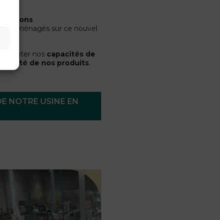
0 millions
vons aménagés sur ce nouvel
neuf.
ugmenter nos
capacités de
a
qualité de nos produits
.
E NOTRE USINE EN