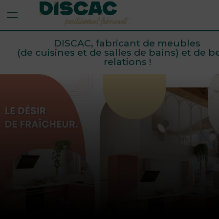
Aller au contenu
Aller au menu
DISCAC : Fa
DISCAC, fabricant de meubles
(de cuisines et de salles de bains) et de be
L’expertise d’un ind
relations !
Des collections 
Des salles de bai
Pourquoi choisir 
Un partenaire de 
Notre engagement :