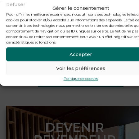
Refuser
Cuisines
Gérer le consentement
Pour offrir les meilleures expériences, nous utilisons des technologies telles q
cookies pour stocker et/ou accéder aux informations des appareils. Le fait d
le
Tout ce qu’il faut savoir sur cette
consentir à ces technologies nous permettra de traiter des données telles qu
nouvelle collection Cuisines 26-27
comportement de navigation ou les ID uniques sur ce site. Le fait de ne pas
consentir ou de retirer son consentement peut avoir un effet négatif sur ce
caractéristiques et fonctions.
EN SAVOIR PLUS
Accepter
Voir les préférences
Politique de cookies
VOIR TOUS NOS CONSEILS
DEVENIR