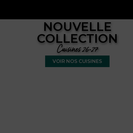
DEVENEZ
revendeur
Rejoignez l’aventure DISCAC #devenirrevend
Et pourquoi pas vous ?
Découvrez 3 bonnes raisons de rejoindre l’avent
EN SAVOIR PLUS