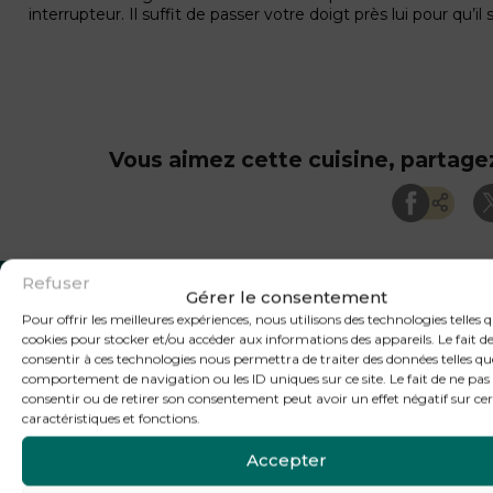
interrupteur. Il suffit de passer votre doigt près lui pour qu’il s
Vous aimez cette cuisine, partagez
Refuser
Gérer le consentement
Pour offrir les meilleures expériences, nous utilisons des technologies telles q
Ce modèle vous plaît ?
cookies pour stocker et/ou accéder aux informations des appareils. Le fait d
consentir à ces technologies nous permettra de traiter des données telles qu
comportement de navigation ou les ID uniques sur ce site. Le fait de ne pas
TROUVER UN REVENDEUR
consentir ou de retirer son consentement peut avoir un effet négatif sur ce
caractéristiques et fonctions.
Accepter