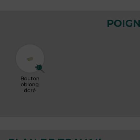
POIG
Bouton
oblong
doré