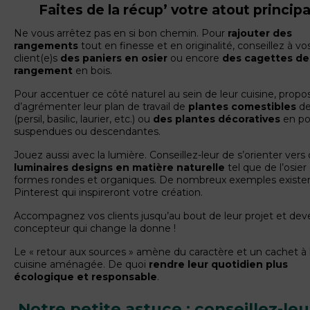
Faites de la récup’ votre atout principal
Ne vous arrêtez pas en si bon chemin. Pour
rajouter des
rangements
tout en finesse et en originalité, conseillez à vo
client(e)s
des paniers en osier
ou encore
des cagettes de
rangement
en bois.
Pour accentuer ce côté naturel au sein de leur cuisine, propo
d’agrémenter leur plan de travail de
plantes comestibles
de
(persil, basilic, laurier, etc.) ou
des plantes décoratives
en po
suspendues ou descendantes.
Jouez aussi avec la lumière. Conseillez-leur de s’orienter vers
luminaires designs en matière naturelle
tel que de l’osier
formes rondes et organiques. De nombreux exemples existen
Pinterest qui inspireront votre création.
Accompagnez vos clients jusqu’au bout de leur projet et dev
concepteur qui change la donne !
Le « retour aux sources » amène du caractère et un cachet à 
cuisine aménagée. De quoi
rendre leur quotidien plus
écologique et responsable
.
Notre petite astuce : conseillez-leu