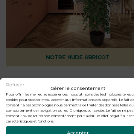
NOTRE NUDE ABRICOT
Un bel exemple avec notre
Nude Abricot
qui allie couleur,
Refuser
prestance, douceur et ergonomie pour votre client(e). Une
Gérer le consentement
conception en U toute en douceur qui allie ambiance apaisan
Pour offrir les meilleures expériences, nous utilisons des technologies telles q
réalité d’aujourd’hui, avec l’ouverture style bar, parfait pour le
cookies pour stocker et/ou accéder aux informations des appareils. Le fait d
télétravail !
Une cuisine originale
adaptée aux enjeux actuel
consentir à ces technologies nous permettra de traiter des données telles qu
plaira à tous vos client(e)s désireux d’un « retour aux sources »
comportement de navigation ou les ID uniques sur ce site. Le fait de ne pas
consentir ou de retirer son consentement peut avoir un effet négatif sur ce
Simple, fonctionnelle, responsable et chaleureuse sont autan
caractéristiques et fonctions.
d’adjectifs qui peuvent caractériser
une cuisine équipée
s’i
du mouvement « retour aux sources ».
L’aménagement et l
Accepter