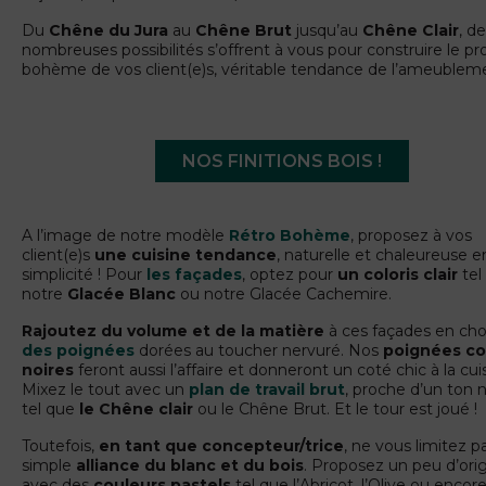
Du
Chêne du Jura
au
Chêne Brut
jusqu’au
Chêne Clair
, de
nombreuses possibilités s’offrent à vous pour construire le pr
bohème de vos client(e)s, véritable tendance de l’ameublem
NOS FINITIONS BOIS !
A l’image de notre modèle
Rétro Bohème
, proposez à vos
client(e)s
une cuisine tendance
, naturelle et chaleureuse e
simplicité ! Pour
les façades
, optez pour
un coloris clair
tel
notre
Glacée Blanc
ou notre Glacée Cachemire.
Rajoutez du volume et de la matière
à ces façades en cho
des poignées
dorées au toucher nervuré. Nos
poignées co
noires
feront aussi l’affaire et donneront un coté chic à la cui
Mixez le tout avec un
plan de travail brut
, proche d’un ton n
tel que
le Chêne clair
ou le Chêne Brut. Et le tour est joué !
Toutefois,
en tant que concepteur/trice
, ne vous limitez pa
simple
alliance du blanc et du bois
. Proposez un peu d’orig
avec des
couleurs pastels
tel que l’Abricot, l’Olive ou encore